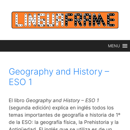
Saltar
al
contenido
MENU
Geography and History –
ESO 1
El libro
Geography and History – ESO 1
(segunda edición) explica en inglés todos los
temas importantes de geografía e historia de 1º
de la ESO: la geografía física, la Prehistoria y la
Antigüedad. El inglés que se utiliza es de un