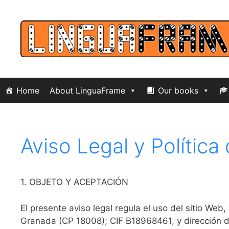
Skip
to
content
Home
About LinguaFrame
Our books
Aviso Legal y Política
1. OBJETO Y ACEPTACIÓN
El presente aviso legal regula el uso del sitio We
Granada (CP 18008); CIF B18968461, y dirección d